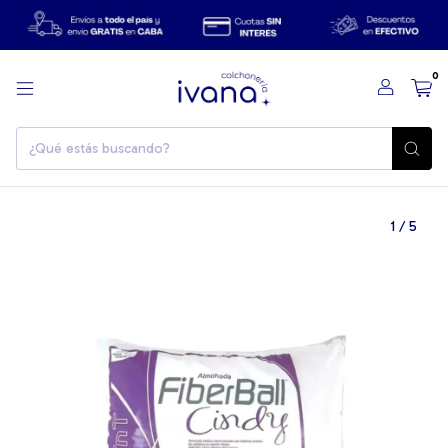
0
1
/
5