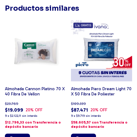
Productos similares
GRATIS
Almohada Cannon Platino 70 X
Almohada Piero Dream Light 70
40 Fibra De Vellon
X 50 Fibra De Poliester
$23.769
$109.339
$19.099
$87.471
20
% OFF
20
% OFF
9
x
$2.122,11
sin interés
9
x
$9.719
sin interés
$12.796,33
con
Transferencia o
$58.605,57
con
Transferencia o
depósito bancario
depósito bancario