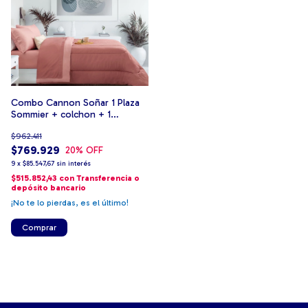
Combo Cannon Soñar 1 Plaza
Sommier + colchon + 1
almohada + 1 Acolchado + 1
$962.411
Juego de Sabanas
$769.929
20
% OFF
9
x
$85.547,67
sin interés
$515.852,43
con
Transferencia o
depósito bancario
¡No te lo pierdas, es el último!
Comprar