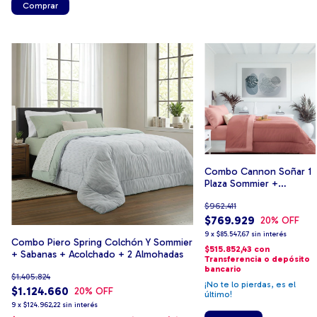
Combo Cannon Soñar 1
Plaza Sommier +
colchon + 1 almohada +
$962.411
1 Acolchado + 1 Juego
de Sabanas
$769.929
20
% OFF
9
x
$85.547,67
sin interés
Combo Piero Spring Colchón Y Sommier
$515.852,43
con
+ Sabanas + Acolchado + 2 Almohadas
Transferencia o depósito
bancario
$1.405.824
¡No te lo pierdas, es el
$1.124.660
20
% OFF
último!
9
x
$124.962,22
sin interés