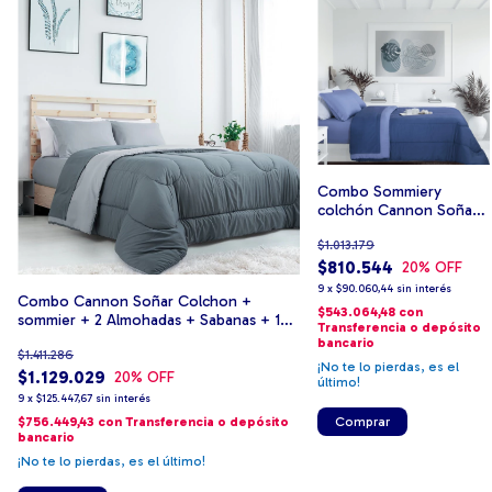
Combo Sommiery
colchón Cannon Soñar
90x190 +1 Acolchado + 1
$1.013.179
Juego de Sabanas +1
Almohada
$810.544
20
% OFF
9
x
$90.060,44
sin interés
Combo Cannon Soñar Colchon +
$543.064,48
con
sommier + 2 Almohadas + Sabanas + 1
Transferencia o depósito
Acolchado
bancario
$1.411.286
¡No te lo pierdas, es el
$1.129.029
20
% OFF
último!
9
x
$125.447,67
sin interés
$756.449,43
con
Transferencia o depósito
Comprar
bancario
¡No te lo pierdas, es el último!