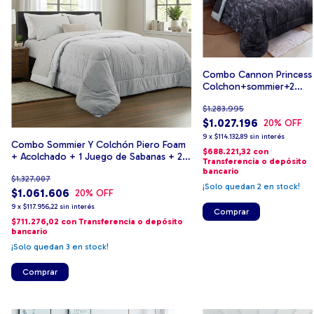
Combo Cannon Princess
Colchon+sommier+2
Almohadas + sabanas +
$1.283.995
acolchado
$1.027.196
20
% OFF
9
x
$114.132,89
sin interés
Combo Sommier Y Colchón Piero Foam
$688.221,32
con
+ Acolchado + 1 Juego de Sabanas + 2
Transferencia o depósito
Almohadas
bancario
$1.327.007
¡Solo quedan
2
en stock!
$1.061.606
20
% OFF
9
x
$117.956,22
sin interés
Comprar
$711.276,02
con
Transferencia o depósito
bancario
¡Solo quedan
3
en stock!
Comprar