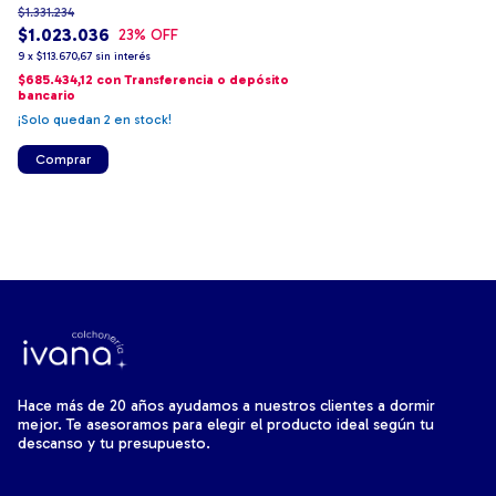
$1.331.234
$1.023.036
23
% OFF
9
x
$113.670,67
sin interés
$685.434,12
con
Transferencia o depósito
bancario
¡Solo quedan
2
en stock!
Comprar
Hace más de 20 años ayudamos a nuestros clientes a dormir
mejor. Te asesoramos para elegir el producto ideal según tu
descanso y tu presupuesto.