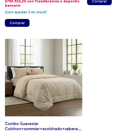
$753.522,20
con
Transferencia o depósito
Comprar
bancario
¡Solo quedan
3
en stock!
Comprar
Combo Suavestar
Colchon+sommier+acolchado+sabana+2
Almohadas